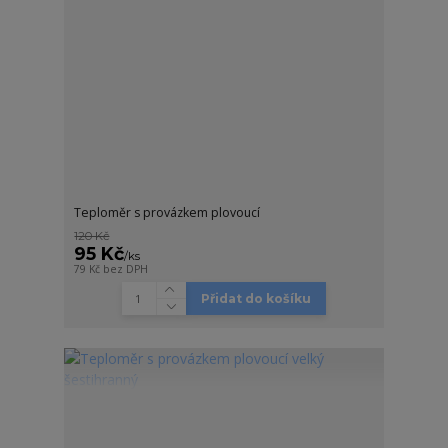
Teploměr s provázkem plovoucí
120 Kč
95 Kč
/
ks
79 Kč
bez DPH
Přidat do košíku