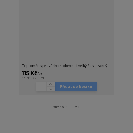
Teploměr s provázkem plovoucí velký šestihranný
115 Kč
/
ks
95 Kč
bez DPH
Přidat do košíku
strana
z 1