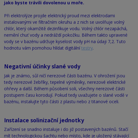
jako byste trávili dovolenou u moře.
Při elektrolýze projde elektrický proud mezi elektrodami
instalovanými ve filtračním okruhu a z nich se uvolňuje volný
chlór, který okamžitě dezinfikuje vodu. Volný chlór nezapáchá,
nemění chuť vody a nedráždí pokožku. Během takto upravené
vody se v bazénu udržuje kyselost vody pH na údaji 7,2. Tuto
hodnotu vám pomohou hlídat digitální
testry
.
Negativní účinky slané vody
Jak je známo, sůl ničí nerezové části bazénu. V ohrožení jsou
tedy nerezové žebříky, tepelné výměníky, nerezové elektrické
ohřevy a další. Během působení soli, všechny nerezové části
postupem času korodují. Pokud tedy uvažujete o slané vodě v
bazénu, instalujte tyto části z plastu nebo z titanové oceli.
Instalace solinizační jednotky
Zařízení se snadno instaluje i do již postavených bazénů. Stačí
mít technologickou šachtu nebo místo, kde je uložený stávající