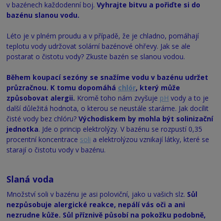
v bazénech každodenní boj.
Vyhrajte bitvu a pořiďte si do
bazénu slanou vodu.
Léto je v plném proudu a v případě, že je chladno, pomáhají
teplotu vody udržovat solární bazénové ohřevy. Jak se ale
postarat o čistotu vody? Zkuste bazén se slanou vodou.
Během koupací sezóny se snažíme vodu v bazénu udržet
průzračnou. K tomu dopomáhá
chlór
, který může
způsobovat alergii.
Kromě toho nám zvyšuje
pH
vody a to je
další důležitá hodnota, o kterou se neustále staráme. Jak docílit
čisté vody bez chlóru?
Východiskem by mohla být solinizační
jednotka
. Jde o princip elektrolýzy. V bazénu se rozpustí 0,35
procentní koncentrace
soli
a elektrolýzou vznikají látky, které se
starají o čistotu vody v bazénu.
Slaná voda
Množství soli v bazénu je asi poloviční, jako u vašich slz.
Sůl
nezpůsobuje alergické reakce, nepálí vás oči a ani
nezrudne kůže. Sůl příznivě působí na pokožku podobně,