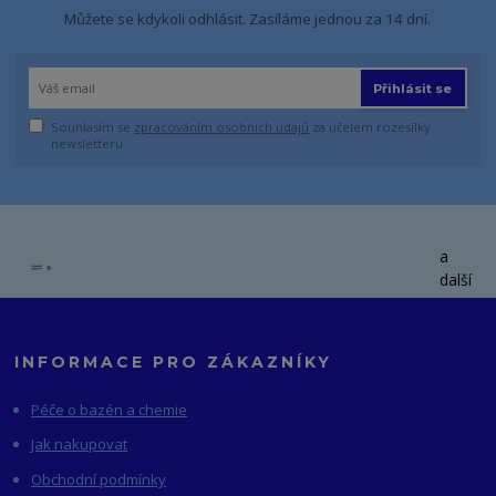
Můžete se kdykoli odhlásit. Zasíláme jednou za 14 dní.
Přihlásit se
Souhlasím se
zpracováním osobních údajů
za účelem rozesílky
newsletteru.
a
další
INFORMACE PRO ZÁKAZNÍKY
Péče o bazén a chemie
Jak nakupovat
Obchodní podmínky