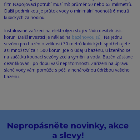
filtr. Napojovací potrubí musí mít průměr 50 nebo 63 milimetrů.
Další podmínkou je průtok vody o minimální hodnotě 6 metrů
kubických za hodinu.
Instalované zařízení na elektrolýzu stojí v řádu desítek tisíc
korun. Další investicí je náklad na
bazénovou sůl
. Na jednu
sezónu pro bazén o velikosti 30 metrů kubických spotřebujete
asi množství za 1 500 korun. Jde o údaj u bazénu, u kterého se
na začátku koupací sezóny zcela vyměnila voda. Bazén zůstane
dezinfikován i po dobu vaší nepřítomnosti. Zařízení na úpravu
slané vody vám pomůže s péči a nenáročnou údržbou vašeho
bazénu.
Nepropásněte novinky, akce
a slevy!