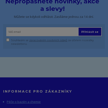
Nepropásněte novinky, akce
a slevy!
Můžete se kdykoli odhlásit. Zasíláme jednou za 14 dní.
Přihlásit se
Souhlasím se
zpracováním osobních údajů
za účelem rozesílky
newsletteru.
INFORMACE PRO ZÁKAZNÍKY
Péče o bazén a chemie