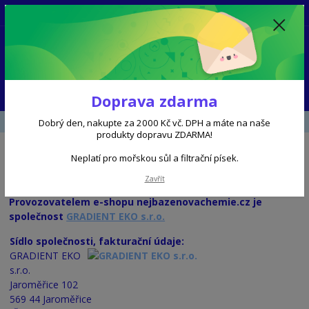
+420 602 356 504
8 - 16 hod
0
0 Kč
Menu
Doprava zdarma
Úvod
KONTAKTY
Dobrý den, nakupte za 2000 Kč vč. DPH a máte na naše
produkty dopravu ZDARMA!
Neplatí pro mořskou sůl a filtrační písek.
Kontaktní informace
Zavřít
Provozovatelem e-shopu nejbazenovachemie.cz je
společnost
GRADIENT EKO s.r.o.
Sídlo společnosti, fakturační údaje:
GRADIENT EKO
s.r.o.
Jaroměřice 102
569 44 Jaroměřice