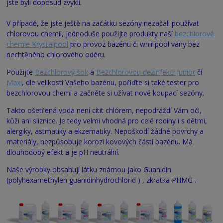
jste byli doposud zvyklí.
V případě, že jste ještě na začátku sezóny nezačali používat
chlorovou chemii, jednoduše použijte produkty naší
bezchlorové
chemie Krystalpool
pro provoz bazénu či whirlpool vany bez
nechtěného chlorového odéru.
Použijte
Bezchlorový šok
a
Bezchlorovou dezinfekci Junior
či
Maxi
, dle velikosti Vašeho bazénu, pořiďte si také tester pro
bezchlorovou chemi a začněte si užívat nové koupací sezóny.
Takto ošetřená voda není cítit chlórem, nepodráždí Vám oči,
kůži ani sliznice. Je tedy velmi vhodná pro celé rodiny i s dětmi,
alergiky, astmatiky a ekzematiky. Nepoškodí žádné povrchy a
materiály, nezpůsobuje korozi kovových částí bazénu. Má
dlouhodobý efekt a je pH neutrální.
Naše výrobky obsahují látku známou jako Guanidin
(polyhexamethylen guanidinhydrochlorid ) , zkratka PHMG .