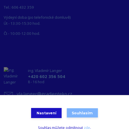
Tel.: 606 432 359
Výdejní doba (po telefonické domluvě)
Út - 13:30-15:30 hod.
Čt - 10:00-12:00 hod.
ing. Vladimír Langer
+420 602 356 504
8 - 16 hod
vla.langer@gradienteko.cz
Nastavení
Souhlasím
Souhlas můžete odmítnout
zde
.