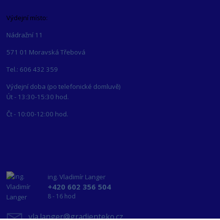
Výdejní místo:
Nádražní 11
571 01 Moravská Třebová
Tel.: 606 432 359
Výdejní doba (po telefonické domluvě)
Út - 13:30-15:30 hod.
Čt - 10:00-12:00 hod.
ing. Vladimír Langer
+420 602 356 504
8 - 16 hod
vla.langer@gradienteko.cz