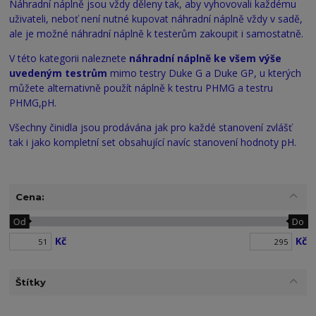
Náhradní náplně jsou vždy děleny tak, aby vyhovovali každému
uživateli, neboť není nutné kupovat náhradní náplně vždy v sadě,
ale je možné náhradní náplně k testerům zakoupit i samostatně.
V této kategorii naleznete
náhradní náplně ke všem výše
uvedeným testrům
mimo testry Duke G a Duke GP, u kterých
můžete alternativně použít náplně k testru PHMG a testru
PHMG,pH.
Všechny činidla jsou prodávána jak pro každé stanovení zvlášť
tak i jako kompletní set obsahující navíc stanovení hodnoty pH.
Cena:
Od
Do
Kč
Kč
Štítky