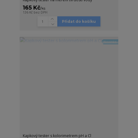
165 Kč
/
ks
136 Kč
bez DPH
Přidat do košíku
Novinka
Kapkový tester s kolorimetrem pH a Cl