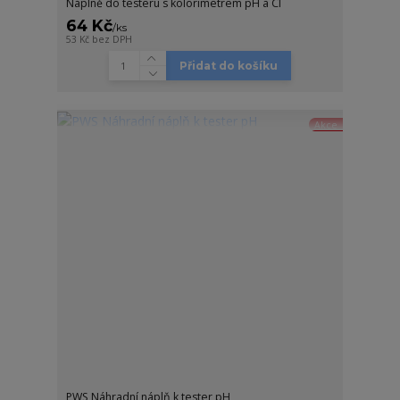
Náplně do testeru s kolorimetrem pH a Cl
64 Kč
/
ks
53 Kč
bez DPH
Přidat do košíku
Akce
PWS Náhradní náplň k tester pH