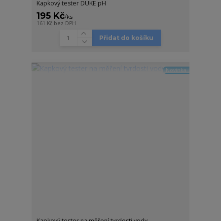
Kapkový tester DUKE pH
195 Kč
/
ks
161 Kč
bez DPH
Přidat do košíku
Novinka
Kapkový tester na měření tvrdosti vody