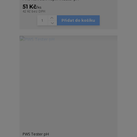
51 Kč
/
ks
42 Kč
bez DPH
Přidat do košíku
PWS Tester pH