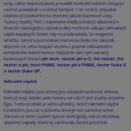
vody, takže doporučujeme provádět kontrolní měření v koupací
sezóně pravidelně v rozmezí každých 7 až 14 dnů, případně
kdykoliv při podezření na zhoršení jakosti bazénové vody.
Testery značky PWS s kapalnými činidly přinášejí zákazníkům
finanční i ekologickou výhodou díky možnosti nákupu náhradních
náplní kapalných činidel, kdy se předpokládá, že reagenční
lahvičky, návod a porovnávací barevnou škálu má zákazník
dispozici na celou koupací sezónu z poprvé zakoupeného
kompletního balení testeru. Nabízíme Vám tyto varianty
bazénových testerů:
pH testr ,tester pH a Cl, Oxi tester ,Oxi
tester a pH, testr PHMG, tester pH a PHMG, tester Duke G
a tester Duke GP.
Náhradní náplně
Náhradní náplně jsou určeny pro uživatele bazénové chemie,
kteří již mají zkladni sadu testeru od naší či jiné značky stejného
typu. Tento produkt je velmi výhodný, neboť náhradní náplně
k testerům jsou až o polovinu levnější než samotný tester.
Zároveň je tento systém vysoce ekologický, neboť nevznikají
zbytečné odpady, které by zatěžovaly životní prostředí.