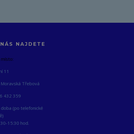
 NÁS NAJDETE
 místo:
ní 11
 Moravská Třebová
06 432 359
 doba (po telefonické
ě)
:30-15:30 hod.