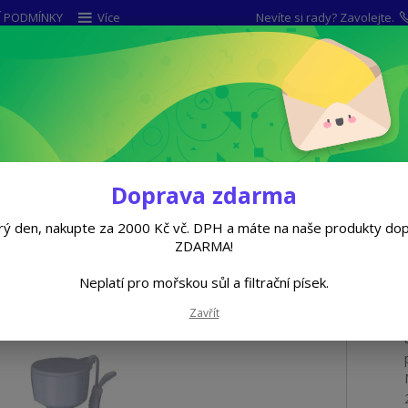
 PODMÍNKY
Více
Nevíte si rady? Zavolejte.
Hleda
CHLOROVÁ DEZINFEKCE
BEZCHLOROVÁ CHE
ovázkem plovoucí
Doprava zdarma
ý den, nakupte za 2000 Kč vč. DPH a máte na naše produkty do
ZDARMA!
em plovoucí
Neplatí pro mořskou sůl a filtrační písek.
Zavřít