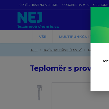
ÚDRŽBA BAZÉNU A CHEMIE
ODBORNÉ RADY
OBCHODNÍ
VŠE
MULTIFUNKČNÍ TABLETY
Úvod
BAZÉNOVÉ PŘÍSLUŠENSTVÍ
Teploměr s pr
Dobr
Teploměr s provázk