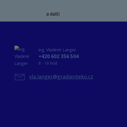
a další
ing. Vladimír Langer
+420 602 356 504
8 - 16 hod
vla.langer@gradienteko.cz