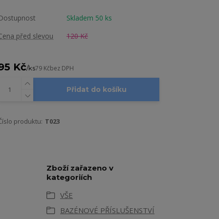
Dostupnost
Skladem 50 ks
Cena před slevou
120 Kč
95 Kč
/
ks
79 Kč
bez DPH
Přidat do košíku
Číslo produktu:
T023
Zboží zařazeno v
kategoriích
VŠE
BAZÉNOVÉ PŘÍSLUŠENSTVÍ