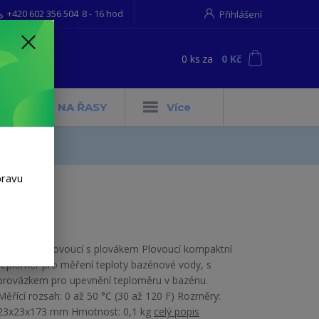
+420 602 356 504
8 - 16 hod
Přihlášení
0
ks
za
0 Kč
t
MIE
NA ŘASY
Více
pravu
Teploměr plovoucí s plovákem Plovoucí kompaktní
teploměr pro měření teploty bazénové vody, s
provázkem pro upevnění teploměru v bazénu.
Měřící rozsah: 0 až 50 °C (30 až 120 F) Rozměry:
23x23x173 mm Hmotnost: 0,1 kg
celý popis