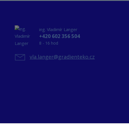
ing. Vladimír Langer
+420 602 356 504
8 - 16 hod
vla.langer@gradienteko.cz