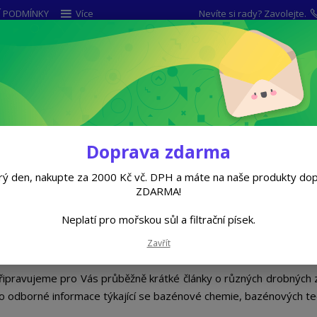
 PODMÍNKY
Více
Nevíte si rady? Zavolejte.
Hleda
CHLOROVÁ DEZINFEKCE
BEZCHLOROVÁ CHE
vosti
Doprava zdarma
ý den, nakupte za 2000 Kč vč. DPH a máte na naše produkty do
ZDARMA!
Články o vodě, informace, za
Neplatí pro mořskou sůl a filtrační písek.
22.01.2020
Zavřít
ážení a milí zákazníci a návštěvníci našeho webu,
řipravujeme pro Vás průběžně krátké články o různých drobných z
o odborné informace týkající se bazénové chemie, bazénových te