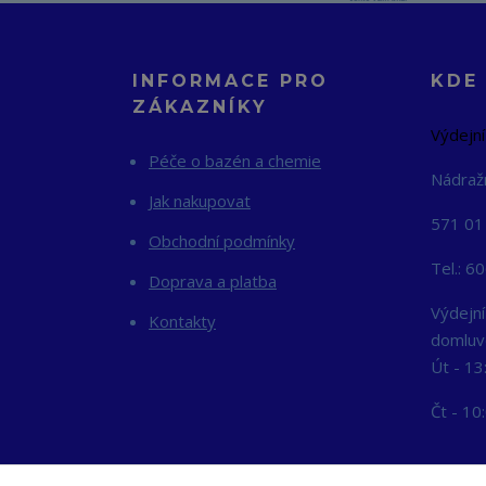
INFORMACE PRO
KDE
ZÁKAZNÍKY
Výdejní
Péče o bazén a chemie
Nádraž
Jak nakupovat
571 01
Obchodní podmínky
Tel.: 6
Doprava a platba
Výdejní
Kontakty
domluv
Út - 13
Čt - 10