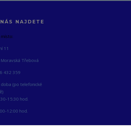
 NÁS NAJDETE
 místo:
ní 11
 Moravská Třebová
06 432 359
 doba (po telefonické
ě)
:30-15:30 hod.
:00-12:00 hod.