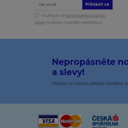
Přihlásit se
Souhlasím se
zpracováním osobních
údajů
za účelem rozesílky newsletteru.
Nepropásněte no
a slevy!
Můžete se kdykoli odhlásit. Zasíláme j