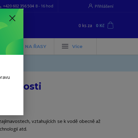
+420 602 356 504
8 - 16 hod
Přihlášení
0
ks
za
0 Kč
t
MIE
NA ŘASY
Více
pravu
jímavosti
ajímavostech, vztahujících se k vodě obecně až
chnologií atd.