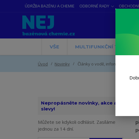
ÚDRŽBA BAZÉNU A CHEMIE
ODBORNÉ RADY
OBCHODNÍ
VŠE
MULTIFUNKČNÍ TABLETY
Úvod
Novinky
Články o vodě, informace, zajíma
Dobr
Nepropásněte novinky, akce a
slevy!
V
Můžete se kdykoli odhlásit. Zasíláme
p
jednou za 14 dní.
p