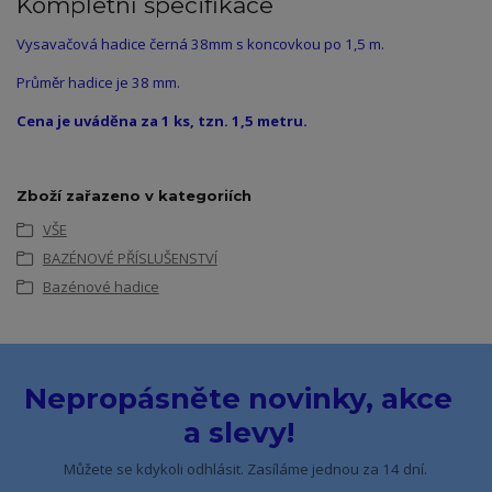
Kompletní specifikace
Vysavačová hadice černá 38mm s koncovkou po 1,5 m.
Průměr hadice je 38 mm.
Cena je uváděna za 1 ks, tzn. 1,5 metru.
Zboží zařazeno v kategoriích
VŠE
BAZÉNOVÉ PŘÍSLUŠENSTVÍ
Bazénové hadice
Nepropásněte novinky, akce
a slevy!
Můžete se kdykoli odhlásit. Zasíláme jednou za 14 dní.