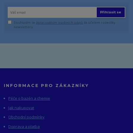
Přihlásit se
Souhlasím se
zpracováním osobních údajů
za účelem rozesílky
newsletteru.
INFORMACE PRO ZÁKAZNÍKY
Péče o bazén a chemie
Jak nakupovat
Obchodní podmínky
Doprava a platba