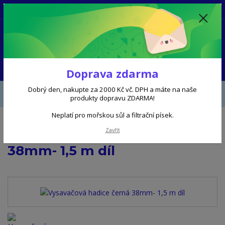
+420 602 356 504
8 - 16 hod
0
0 Kč
Menu
Doprava zdarma
Úvod
BAZÉNOVÉ PŘÍSLUŠENSTVÍ
Vysavačová hadice černá 38mm- 1,5
Dobrý den, nakupte za 2000 Kč vč. DPH a máte na naše
produkty dopravu ZDARMA!
m díl
Neplatí pro mořskou sůl a filtrační písek.
Zavřít
Vysavačová hadice černá
38mm- 1,5 m díl