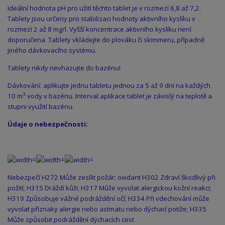
Ideální hodnota pH pro užití těchto tablet je v rozmezí 6,8 až 7,2.
Tablety jsou určeny pro stabilizaci hodnoty aktivního kyslíku v
rozmezí 2 až 8 mg/l. Vyšší koncentrace aktivního kyslíku není
doporučena. Tablety vkládejte do plováku či skimmeru, případně
jiného dávkovacího systému.
Tablety nikdy nevhazujte do bazénu!
Dávkování: aplikujte jednu tabletu jednou za 5 až 9 dní na každých
3
10 m
vody v bazénu. Interval aplikace tablet je závislý na teplotě a
stupni využití bazénu.
Údaje o nebezpečnosti:
Nebezpečí H272 Může zesílit požár; oxidant H302 Zdraví škodlivý při
požití; H315 Dráždí kůži; H317 Může vyvolat alergickou kožní reakci;
H319 Způsobuje vážné podráždění očí; H334 Při vdechování může
vyvolat příznaky alergie nebo astmatu nebo dýchací potíže; H335
Může způsobit podráždění dýchacích cest