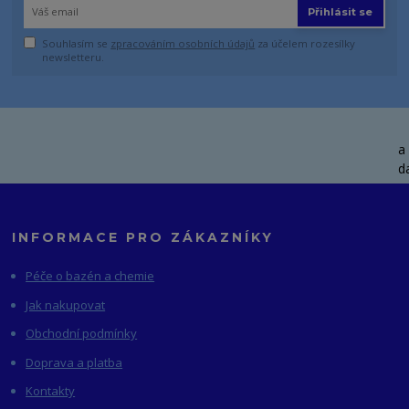
Přihlásit se
Souhlasím se
zpracováním osobních údajů
za účelem rozesílky
newsletteru.
a
da
INFORMACE PRO ZÁKAZNÍKY
Péče o bazén a chemie
Jak nakupovat
Obchodní podmínky
Doprava a platba
Kontakty