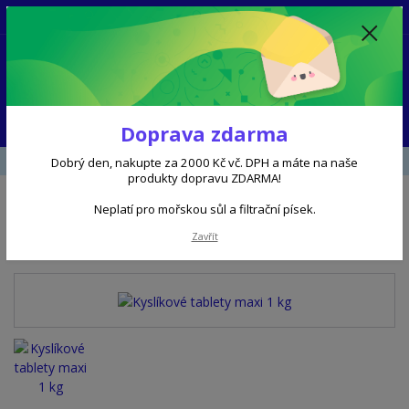
+420 602 356 504
8 - 16 hod
0
0 Kč
Menu
Doprava zdarma
Úvod
BEZCHLOROVÁ CHEMIE
Kyslíkové tablety maxi 1 kg
Dobrý den, nakupte za 2000 Kč vč. DPH a máte na naše
produkty dopravu ZDARMA!
Neplatí pro mořskou sůl a filtrační písek.
Kyslíkové tablety maxi 1 kg
Zavřít