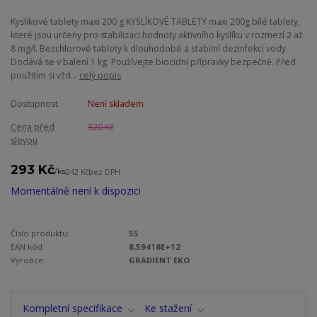
Kyslíkové tablety maxi 200 g KYSLÍKOVÉ TABLETY maxi 200g bílé tablety,
které jsou určeny pro stabilizaci hodnoty aktivního kyslíku v rozmezí 2 až
8 mg/l. Bezchlorové tablety k dlouhodobé a stabilní dezinfekci vody.
Dodává se v balení 1 kg. Používejte biocidní přípravky bezpečně. Před
použitím si vžd...
celý popis
Dostupnost
Není skladem
Cena před
320 Kč
slevou
293 Kč
/
ks
242 Kč
bez DPH
Momentálně není k dispozici
Číslo produktu:
55
EAN kód:
8,59418E+12
Výrobce:
GRADIENT EKO
Kompletní specifikace
Ke stažení